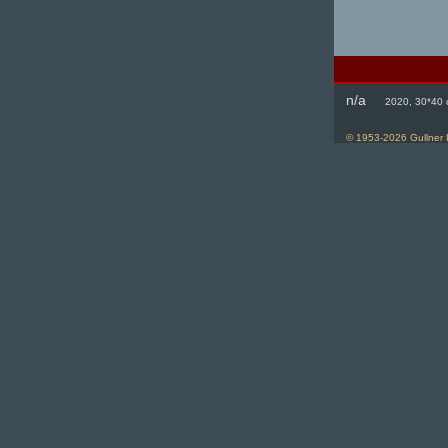
n/a
2020, 30*40 c
© 1953-
2026
Gullner 