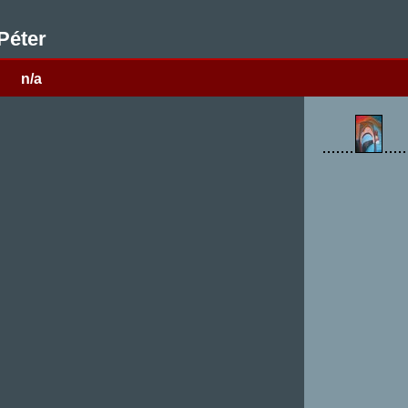
Péter
n/a