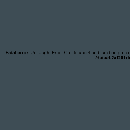
Fatal error
: Uncaught Error: Call to undefined function gp_
/data/d/2/d201