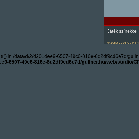
Játék színekkel
© 1953-
2026
Gullner 
cntr() in /data/d/2/d201dee9-6507-49c6-816e-8d2df9cd6e7d/gulln
dee9-6507-49c6-816e-8d2df9cd6e7d/gullner.hu/web/studio/G