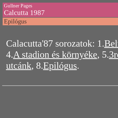
Gullner Pages
Calcutta 1987
Epilógus
Calacutta'87 sorozatok: 1.
Bel
4.
A stadion és környéke
, 5.
3r
utcánk
, 8.
Epilógus
.