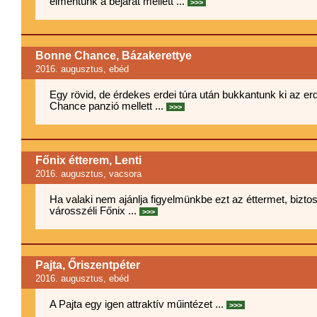
elmentünk a bejárat mellett ...
>>>
Bonne Chance, Bázakerettye
2016. augusztus
, ebéd
Egy rövid, de érdekes erdei túra után bukkantunk ki az er
Chance panzió mellett ...
>>>
Főnix étterem, Lenti
2016. augusztus
, vacsora
Ha valaki nem ajánlja figyelmünkbe ezt az éttermet, bizt
városszéli Főnix ...
>>>
Pajta, Őriszentpéter
2016. augusztus
, ebéd
A Pajta egy igen attraktív műintézet ...
>>>