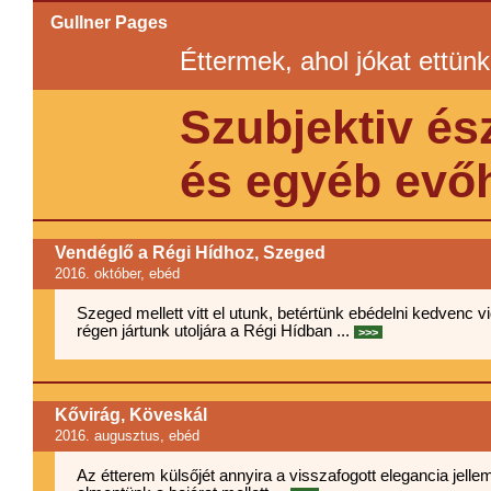
Gullner Pages
Éttermek, ahol jókat ettün
Szubjektiv és
és egyéb evőh
Vendéglő a Régi Hídhoz, Szeged
2016. október
, ebéd
Szeged mellett vitt el utunk, betértünk ebédelni kedvenc
régen jártunk utoljára a Régi Hídban ...
>>>
Kővirág, Köveskál
2016. augusztus
, ebéd
Az étterem külsőjét annyira a visszafogott elegancia jelle