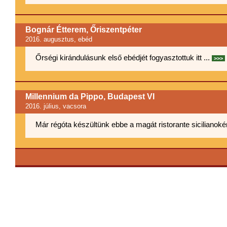
Bognár Étterem, Őriszentpéter
2016. augusztus
, ebéd
Őrségi kirándulásunk első ebédjét fogyasztottuk itt ...
>>>
Millennium da Pippo, Budapest VI
2016. július
, vacsora
Már régóta készültünk ebbe a magát ristorante sicilianoként