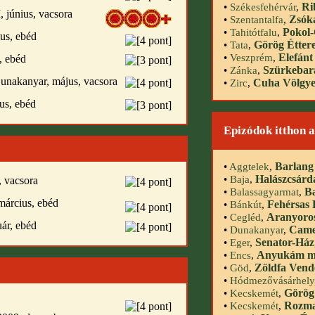
Ri
•
Székesfehérvár
,
, június, vacsora
Zsók
•
Szentantalfa
,
Pokol
•
Tahitótfalu
,
ius, ebéd
Görög Étter
•
Tata
,
Elefánt
•
Veszprém
,
, ebéd
Szürkebar
•
Zánka
,
Dunakanyar, május, vacsora
Cuha Völgye
•
Zirc
,
ius, ebéd
Epizódok itthon a
Barlang
•
Aggtelek
,
Halászcsárd
•
Baja
,
, vacsora
Ba
•
Balassagyarmat
,
március, ebéd
Fehérsas 
•
Bánkút
,
Aranyoros
•
Cegléd
,
uár, ebéd
Camel
•
Dunakanyar
,
Senator-Ház
•
Eger
,
Anyukám mo
•
Encs
,
Zöldfa Vend
•
Göd
,
•
Hódmezővásárhely
Görög
•
Kecskemét
,
Rozmar
•
Kecskemét
,