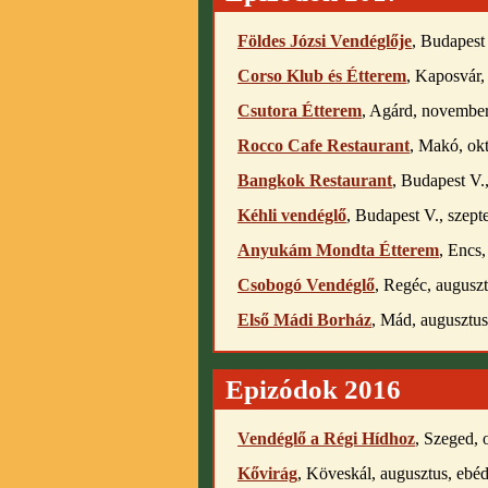
Földes Józsi Vendéglője
, Budapest
Corso Klub és Étterem
, Kaposvár,
Csutora Étterem
, Agárd, november
Rocco Cafe Restaurant
, Makó, ok
Bangkok Restaurant
, Budapest V.
Kéhli vendéglő
, Budapest V., szep
Anyukám Mondta Étterem
, Encs,
Csobogó Vendéglő
, Regéc, auguszt
Első Mádi Borház
, Mád, augusztus
Epizódok 2016
Vendéglő a Régi Hídhoz
, Szeged, 
Kővirág
, Köveskál, augusztus, ebé