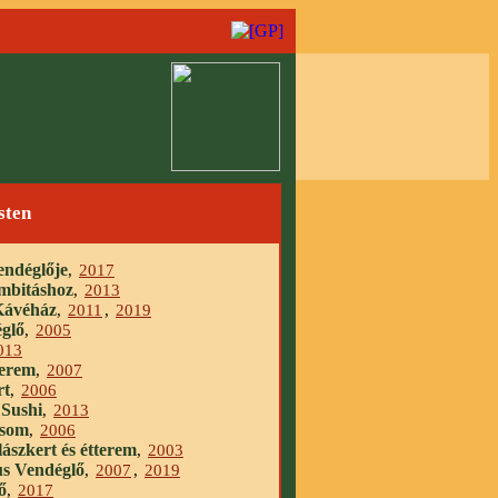
sten
endéglője
,
2017
ombitáshoz
,
2013
Kávéház
,
2011
,
2019
glő
,
2005
013
terem
,
2007
rt
,
2006
Sushi
,
2013
csom
,
2006
lászkert és étterem
,
2003
s Vendéglő
,
2007
,
2019
ő
,
2017