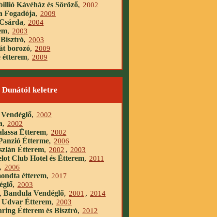
billió Kávéház és Söröző
,
2002
a Fogadója
,
2009
-Csárda
,
2004
em
,
2003
 Bisztró
,
2003
át borozó
,
2009
 étterem
,
2009
 Dunától keletre
 Vendéglő
,
2002
a
,
2002
lassa Étterem
,
2002
Panzió Étterme
,
2006
zlán Étterem
,
2002
,
2003
ot Club Hotel és Étterem
,
2011
,
2006
ndta étterem
,
2017
églő
,
2003
Bandula Vendéglő
,
,
2001
,
2014
 Udvar Étterem
,
2003
ing Étterem és Bisztró
,
2012