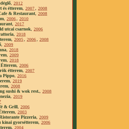
ndéglő
,
2012
 és étterem
,
2007
,
2008
afe & Restaurant
,
2008
em
,
2006
,
2010
aurant
,
2017
ld utcai csarnok
,
2006
attoria
,
2018
tterem
,
2005
,
2006
,
2008
ő
,
2009
cana
,
2018
rem
,
2009
erem
,
2018
 Étterem
,
2006
rök étterem
,
2007
a Pippo
,
2016
terem
,
2019
erem
,
2008
ng sushi & wok rest.
,
2008
enezia
,
2019
7
é & Grill
,
2006
Étterem
,
2003
Ristorante Pizzeria
,
2009
kínai gyorsétterem
,
2006
tterem
,
2004