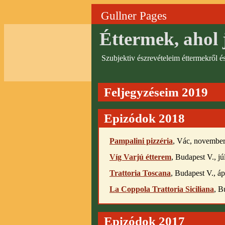
Gullner Pages
Éttermek, ahol 
Szubjektiv észrevételeim éttermekről é
Feljegyzéseim 2019
Epizódok 2018
Pampalini pizzéria
, Vác, november
Víg Varjú étterem
, Budapest V., jú
Trattoria Toscana
, Budapest V., áp
La Coppola Trattoria Siciliana
, B
Epizódok 2017