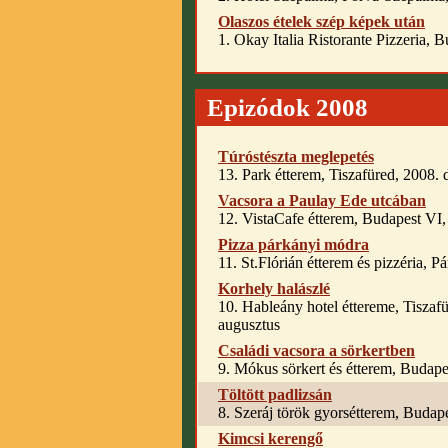
Olaszos ételek szép képek után
1. Okay Italia Ristorante Pizzeria, B
Epizódok 2008
Túróstészta meglepetés
13. Park étterem, Tiszafüred, 2008.
Vacsora a Paulay Ede utcában
12. VistaCafe étterem, Budapest VI
Pizza párkányi módra
11. St.Flórián étterem és pizzéria, P
Korhely halászlé
10. Hableány hotel éttereme, Tiszaf
augusztus
Családi vacsora a sörkertben
9. Mókus sörkert és étterem, Budapes
Töltött padlizsán
8. Szeráj török gyorsétterem, Budap
Kimcsi kerengő