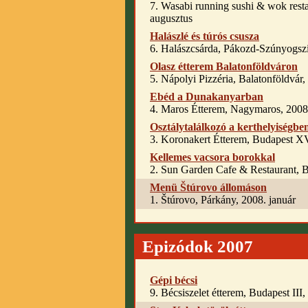
7. Wasabi running sushi & wok rest
augusztus
Halászlé és túrós csusza
6. Halászcsárda, Pákozd-Szúnyogszi
Olasz étterem Balatonföldváron
5. Nápolyi Pizzéria, Balatonföldvár,
Ebéd a Dunakanyarban
4. Maros Étterem, Nagymaros, 2008.
Osztálytalálkozó a kerthelyiségbe
3. Koronakert Étterem, Budapest X
Kellemes vacsora borokkal
2. Sun Garden Cafe & Restaurant, Bu
Menü Štúrovo állomáson
1. Štúrovo, Párkány, 2008. január
Epizódok 2007
Gépi bécsi
9. Bécsiszelet étterem, Budapest III