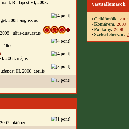
aurant, Budapest VI, 2008.
Vasútállomások
Celldömölk
•
,
2003
get, 2008. augusztus
Komárom
•
,
2009
Párkány
•
,
2008
 2008. július-augusztus
Székesfehérvár
•
,
2
 július
n
VI, 2008. május
dapest III, 2008. április
, 2007. október