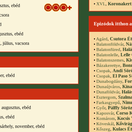
Koronakert
•
XVI.
,
sztus, ebéd
acsora
Epizódok itthon 
d
gusztus, ebéd
Csutora É
•
Agárd
,
 július, vacsora
Náp
•
Balatonföldvár
,
Halá
•
Balatonfüred
,
Lelle
•
Balatonlelle
,
Ki
•
Balatonszemes
,
Bon
•
Bázakerettye
,
Andi Sör
•
Csopak
,
er, ebéd
El Paso S
•
Csopak
,
For
•
Dunabogdány
,
Kína
•
Dunaújváros
,
Halá
•
Dunaföldvár
,
Szalma
•
Esztergom
,
Nimr
•
Farkasgyepű
,
 augusztus, ebéd
Pálffy Sörö
•
Győr
,
Corso K
•
Kaposvár
,
us, ebéd
Kocsis
•
Komárom
,
Kővirá
•
Köveskál
,
árhely, november, ebéd
Kulacs É
•
Kőszeg
,