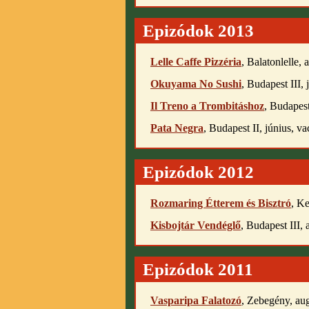
Epizódok 2013
Lelle Caffe Pizzéria
, Balatonlelle,
Okuyama No Sushi
, Budapest III, 
Il Treno a Trombitáshoz
, Budapest
Pata Negra
, Budapest II, június, va
Epizódok 2012
Rozmaring Étterem és Bisztró
, K
Kisbojtár Vendéglő
, Budapest III,
Epizódok 2011
Vasparipa Falatozó
, Zebegény, au