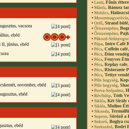
Főnix étter
•
Lenti
,
Bánusz tan
•
Mánfa
,
Halászcs
•
Mohács
,
•
Mosonmagyaróvár
Strand büfé
•
Orfű
,
 augusztus, vacsora
Bog
•
Őriszentpéter
,
Pajt
•
Őriszentpéter
,
július, ebéd
•
Pákozd-Szúnyogszi
Intro Café 
•
Pápa
,
 II, június, ebéd
Coffein café
•
Pécs
,
csora
Dóm vendégl
•
Pécs
,
Fenyves Étt
•
Pécs
,
Replay cafe
•
Pécs
,
Ristorante P
•
Pécs
,
Tettye vendé
•
Pécs
,
Kop
•
Pilis hegység
,
ecskemét, november, ebéd
Shao
•
Pilis hegység
,
H
•
Porva-Szépalma
,
 augusztus, ebéd
Tóth Ve
•
Révfülöp
,
Két Sirály
•
Siklós
,
Mulino Ét
•
Siklós
,
Termálfü
•
Sikonda
,
Söröző a
•
Sopron
,
Boglya cs
•
Sukoró
,
gusztus, ebéd
Bodri 
•
Szekszárd
,