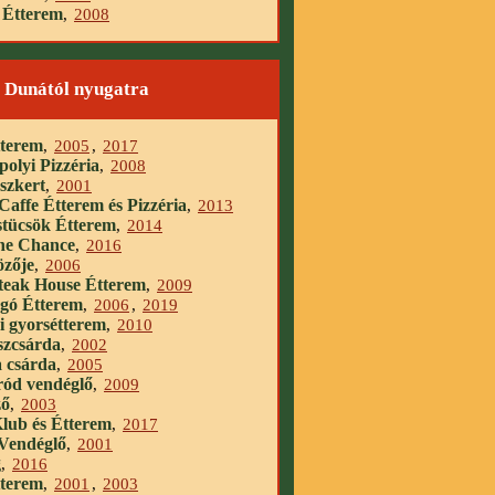
 Étterem
,
2008
a Dunától nyugatra
tterem
,
2005
,
2017
olyi Pizzéria
,
2008
szkert
,
2001
 Caffe Étterem és Pizzéria
,
2013
stücsök Étterem
,
2014
ne Chance
,
2016
özője
,
2006
teak House Étterem
,
2009
gó Étterem
,
2006
,
2019
i gyorsétterem
,
2010
szcsárda
,
2002
 csárda
,
2005
ód vendéglő
,
2009
ző
,
2003
lub és Étterem
,
2017
 Vendéglő
,
2001
g
,
2016
tterem
,
2001
,
2003