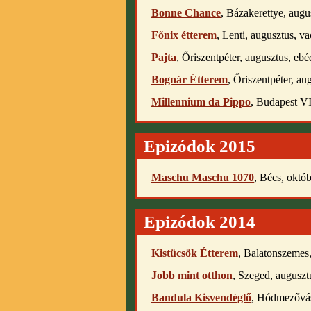
Bonne Chance
, Bázakerettye, augu
Főnix étterem
, Lenti, augusztus, v
Pajta
, Őriszentpéter, augusztus, ebé
Bognár Étterem
, Őriszentpéter, au
Millennium da Pippo
, Budapest VI,
Epizódok 2015
Maschu Maschu 1070
, Bécs, októb
Epizódok 2014
Kistücsök Étterem
, Balatonszemes,
Jobb mint otthon
, Szeged, auguszt
Bandula Kisvendéglő
, Hódmezővás