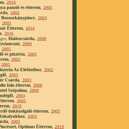
em
,
2016
ya panzió és étterem
,
2005
árda
,
2002
Boszorkánypince
,
,
2003
,
2005
nár Étterem
,
2016
a
,
2016
Halászcsárda
get
,
,
2008
Restaurant
,
2009
,
2005
ő és pizzéria
,
2005
erem
,
2002
,
2005
izzeria Az Elefánthoz
,
2002
glő
,
2005
ár Csárda
,
2003
lin falu étterem
,
2006
otel Szépalma
,
2009
ndéglő
,
2003
 étterem
,
2005
terem
,
2019
rdő önkiszolgáló étterem
,
2005
 Rókalyukhoz
,
2003
árda
,
2005
Pincészet, Optimus Étterem
,
2019