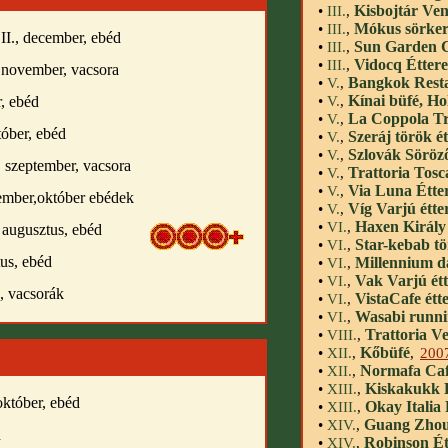
Kisbojtár Ve
•
III.
,
Mókus sörkert
•
III.
,
 II., december, ebéd
Sun Garden C
•
III.
,
Vidocq Étter
•
III.
,
 november, vacsora
Bangkok Rest
•
V.
,
Kínai büfé, Ho
, ebéd
•
V.
,
La Coppola Tr
•
V.
,
tóber, ebéd
Szeráj török é
•
V.
,
Szlovák Söröz
•
V.
,
, szeptember, vacsora
Trattoria Tos
•
V.
,
Via Luna Étte
•
V.
,
tember,október ebédek
Víg Varjú étt
•
V.
,
Haxen Király
•
VI.
,
 augusztus, ebéd
Star-kebab tö
•
VI.
,
us, ebéd
Millennium d
•
VI.
,
Vak Varjú ét
•
VI.
,
, vacsorák
VistaCafe étt
•
VI.
,
Wasabi runni
•
VI.
,
Trattoria V
•
VIII.
,
Kőbüfé
•
XII.
,
,
200
Normafa Caf
•
XII.
,
Kiskakukk 
•
XIII.
,
október, ebéd
Okay Italia 
•
XIII.
,
Guang Zhou 
•
XIV.
,
d
Robinson É
•
XIV.
,