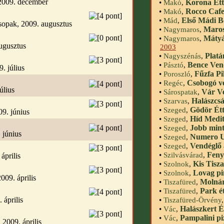
 2009. december
Korona Ét
•
Makó
,
Rocco Cafe
•
Makó
,
Első Mádi B
•
Mád
,
sopak, 2009. augusztus
Maros
•
Nagymaros
,
Mátyá
•
Nagymaros
,
ugusztus
2003
Platá
•
Nagyszénás
,
Bence Ven
•
Pásztó
,
. július
Fűzfa P
•
Poroszló
,
Csobogó v
•
Regéc
,
úlius
Vár V
•
Sárospatak
,
Halászcs
•
Szarvas
,
Gödör Ét
•
Szeged
,
09. június
Híd Medit
•
Szeged
,
Jobb mint
•
Szeged
,
 június
Numero 
•
Szeged
,
Vendéglő 
•
Szeged
,
Feny
•
Szilvásvárad
,
április
Kis Tisza
•
Szolnok
,
Lovag pi
•
Szolnok
,
09. április
Molnár
•
Tiszafüred
,
Park é
•
Tiszafüred
,
 április
•
Tiszafüred-Örvény
Halászkert É
•
Vác
,
Pampalini pi
•
Vác
,
2009. április