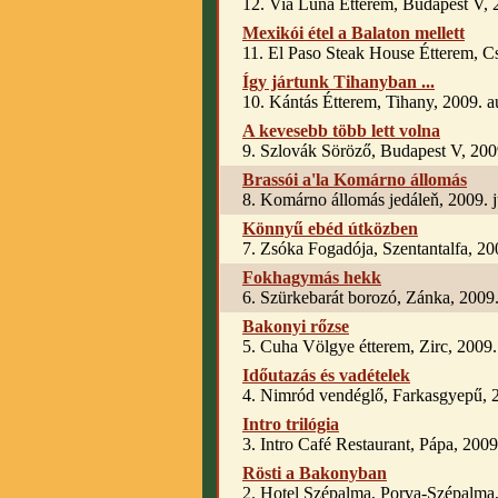
12. Via Luna Étterem, Budapest V,
Mexikói étel a Balaton mellett
11. El Paso Steak House Étterem, C
Így jártunk Tihanyban ...
10. Kántás Étterem, Tihany, 2009. a
A kevesebb több lett volna
9. Szlovák Söröző, Budapest V, 2009
Brassói a'la Komárno állomás
8. Komárno állomás jedáleň, 2009. j
Könnyű ebéd útközben
7. Zsóka Fogadója, Szentantalfa, 20
Fokhagymás hekk
6. Szürkebarát borozó, Zánka, 2009.
Bakonyi rőzse
5. Cuha Völgye étterem, Zirc, 2009. 
Időutazás és vadételek
4. Nimród vendéglő, Farkasgyepű, 20
Intro trilógia
3. Intro Café Restaurant, Pápa, 2009.
Rösti a Bakonyban
2. Hotel Szépalma, Porva-Szépalma, 