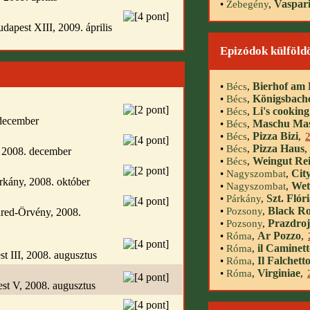
Vaspari
•
Zebegény
,
udapest XIII, 2009. április
Epizódok külföld
Bierhof am
•
Bécs
,
Königsbach
•
Bécs
,
Li's cooking
•
Bécs
,
 december
Maschu Mas
•
Bécs
,
Pizza Bizi
•
Bécs
,
,
Pizza Haus
•
Bécs
,
,
, 2008. december
Weingut Rei
•
Bécs
,
Cit
•
Nagyszombat
,
árkány, 2008. október
Wet
•
Nagyszombat
,
Szt. Flór
•
Párkány
,
Black Ro
•
Pozsony
,
üred-Örvény, 2008.
Prazdroj
•
Pozsony
,
Ar Pozzo
•
Róma
,
,
il Caminet
•
Róma
,
t III, 2008. augusztus
Il Falchett
•
Róma
,
Virginiae
•
Róma
,
,
est V, 2008. augusztus