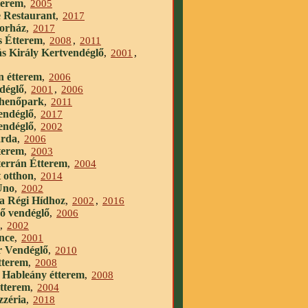
terem
,
2005
 Restaurant
,
2017
orház
,
2017
 Étterem
,
2008
,
2011
s Király Kertvendéglő
,
2001
,
n étterem
,
2006
déglő
,
2001
,
2006
ihenőpark
,
2011
endéglő
,
2017
endéglő
,
2002
árda
,
2006
terem
,
2003
errán Étterem
,
2004
 otthon
,
2014
Uno
,
2002
a Régi Hídhoz
,
2002
,
2016
ő vendéglő
,
2006
,
2002
nce
,
2001
 Vendéglő
,
2010
tterem
,
2008
Hableány étterem
,
,
2008
tterem
,
2004
zzéria
,
2018