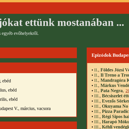
jókat ettünk mostanában ...
s egyéb evőhelyekről.
Epizódok Budape
Földes Józsi V
•
II.
,
Il Treno a Tr
•
II.
,
Mandragóra 
•
II.
,
, ebéd
Márkus Vendé
•
II.
,
lius, ebéd
Pata Negra
•
II.
,
,
2
Bécsiszelet ét
•
III.
,
rilis, ebéd
Evezős Sörke
•
III.
,
Okuyama No 
•
III.
,
udapest V., március, vacsora
Pizza Paradi
•
III.
,
Régi Sipos ha
•
III.
,
Harapó Móku
•
III.
,
Kéhli vendégl
•
III.
,