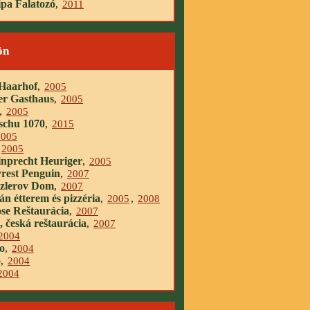
pa Falatozó
,
2011
ön
 Haarhof
,
2005
er Gasthaus
,
2005
,
2005
chu 1070
,
2015
2005
2005
nprecht Heuriger
,
2005
yrest Penguin
,
2007
zlerov Dom
,
2007
ián étterem és pizzéria
,
2005
,
2008
se Reštaurácia
,
2007
, česká reštaurácia
,
2007
2004
to
,
2004
o
,
2004
2004