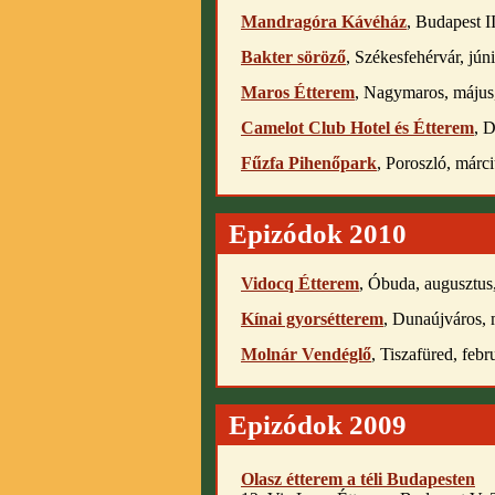
Mandragóra Kávéház
, Budapest II
Bakter söröző
, Székesfehérvár, jún
Maros Étterem
, Nagymaros, május
Camelot Club Hotel és Étterem
, 
Fűzfa Pihenőpark
, Poroszló, márc
Epizódok 2010
Vidocq Étterem
, Óbuda, augusztus
Kínai gyorsétterem
, Dunaújváros, 
Molnár Vendéglő
, Tiszafüred, febr
Epizódok 2009
Olasz étterem a téli Budapesten