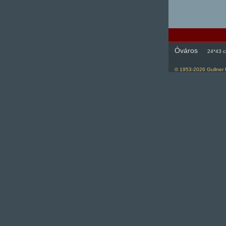
Óváros
24*43 cm
© 1953-
2026
Gullner 