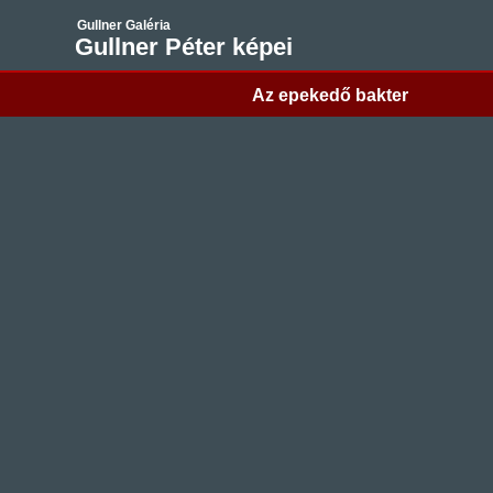
Gullner Galéria
Gullner Péter képei
Az epekedő bakter