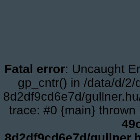
Fatal error
: Uncaught Er
gp_cntr() in /data/d/
8d2df9cd6e7d/gullner.hu
trace: #0 {main} thrown
49
8d2df9cd6e7d/gullner.