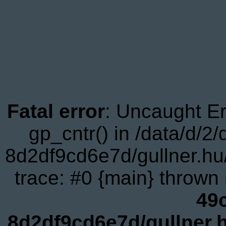
Fatal error
: Uncaught Er
gp_cntr() in /data/d/
8d2df9cd6e7d/gullner.hu
trace: #0 {main} thrown
49
8d2df9cd6e7d/gullner.