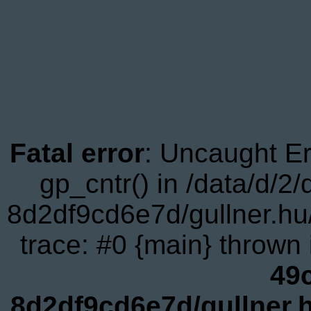
Fatal error
: Uncaught Er
gp_cntr() in /data/d/
8d2df9cd6e7d/gullner.hu
trace: #0 {main} thrown
49
8d2df9cd6e7d/gullner.