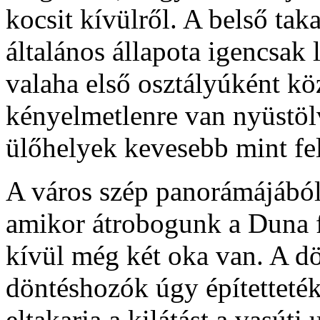
kocsit kívülről. A belső tak
általános állapota igencsak 
valaha első osztályúként köz
kényelmetlenre van nyüstöl
ülőhelyek kevesebb mint fel
A város szép panorámájából
amikor átrobogunk a Duna f
kívül még két oka van. A d
döntéshozók úgy építetteté
eltakarja a kilátást a vasúti