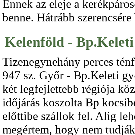
Ennek az eleje a kerékpáros
benne. Hátrább szerencsére
Kelenföld - Bp.Keleti
Tizenegynehány perces ténf
947 sz. Győr - Bp.Keleti gy
két legfejlettebb régiója k
időjárás koszolta Bp kocsib
előttibe szállok fel. Alig le
megértem, hogy nem tudják 