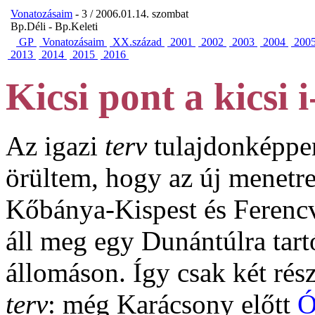
Vonatozásaim
- 3 / 2006.01.14. szombat
Bp.Déli - Bp.Keleti
GP
Vonatozásaim
XX.század
2001
2002
2003
2004
200
2013
2014
2015
2016
Kicsi pont a kicsi i
Az igazi
terv
tulajdonképpen
örültem, hogy az új menetre
Kőbánya-Kispest és Ferencv
áll meg egy Dunántúlra tar
állomáson. Így csak két rés
terv
: még Karácsony előtt
Ó