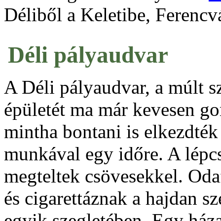
Déliből a Keletibe, Ferencv
Déli pályaudvar
A Déli pályaudvar, a múlt 
épületét ma már kevesen go
mintha bontani is elkezdték
munkával egy időre. A lépcs
megteltek csövesekkel. Odaf
és cigarettáznak a hajdan s
egyik szegletében. Egy háza