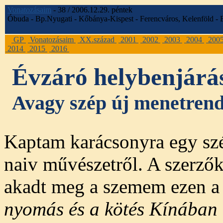
Vonatozásaim
- 38 / 2006.12.29. péntek
Óbuda - Bp.Nyugati - Kőbánya-Kispest - Ferencváros, Kelenföld - 
GP
Vonatozásaim
XX.század
2001
2002
2003
2004
200
2014
2015
2016
Évzáró helybenjárá
Avagy szép új menetrend
Kaptam karácsonyra egy sz
naiv művészetről. A szerző
akadt meg a szemem ezen 
nyomás és a kötés Kínában 