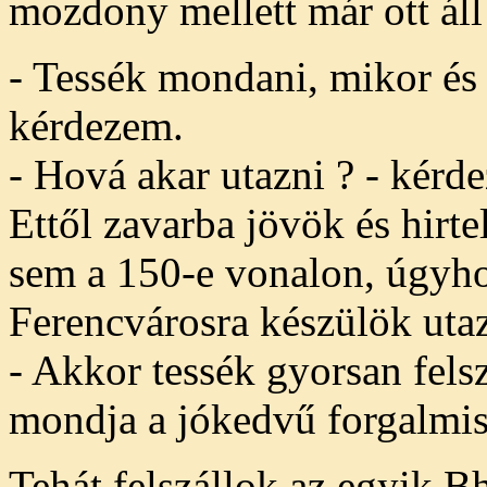
mozdony mellett már ott áll
- Tessék mondani, mikor és 
kérdezem.
- Hová akar utazni ? - kérde
Ettől zavarba jövök és hirt
sem a 150-e vonalon, úgyh
Ferencvárosra készülök utaz
- Akkor tessék gyorsan felsz
mondja a jókedvű forgalmis
Tehát felszállok az egyik Bh