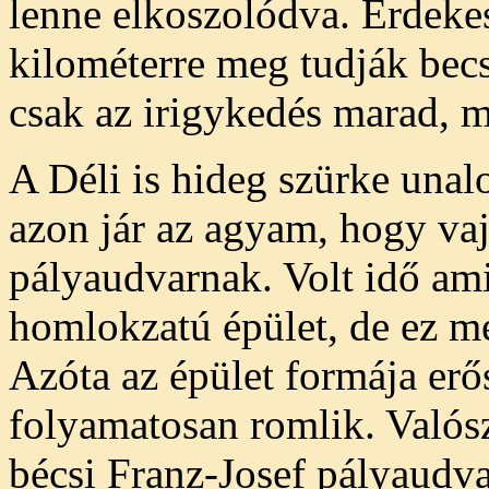
lenne elkoszolódva. Érdeke
kilométerre meg tudják bec
csak az irigykedés marad, mi
A Déli is hideg szürke unal
azon jár az agyam, hogy vaj
pályaudvarnak. Volt idő ami
homlokzatú épület, de ez m
Azóta az épület formája erős
folyamatosan romlik. Valósz
bécsi Franz-Josef pályaudva