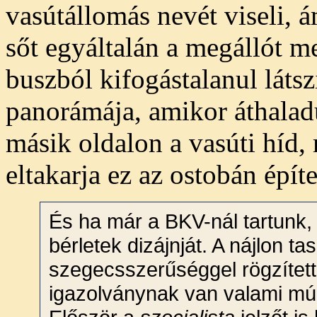
vasútállomás nevét viseli, 
sőt egyáltalán a megállót me
buszból kifogástalanul lát
panorámája, amikor áthala
másik oldalon a vasúti híd, 
eltakarja ez az ostobán építe
És ha már a BKV-nál tartunk,
bérletek dizájnját. A nájlon ta
szegecsszerűséggel rögzített 
igazolványnak van valami múl