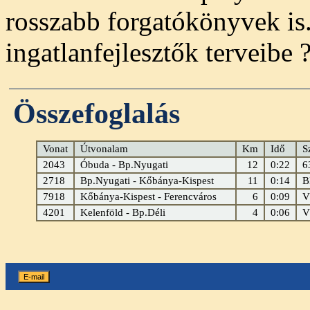
rosszabb forgatókönyvek is. 
ingatlanfejlesztők terveibe 
Összefoglalás
Vonat
Útvonalam
Km
Idő
S
2043
Óbuda - Bp.Nyugati
12
0:22
6
2718
Bp.Nyugati - Kőbánya-Kispest
11
0:14
B
7918
Kőbánya-Kispest - Ferencváros
6
0:09
V
4201
Kelenföld - Bp.Déli
4
0:06
V
E-mail