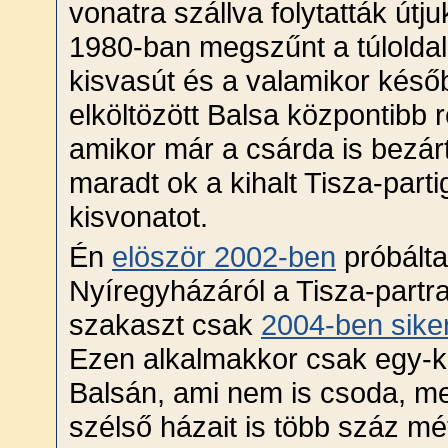
vonatra szállva folytatták útj
1980-ban megszűnt a túloldal
kisvasút és a valamikor késő
elköltözött Balsa központibb 
amikor már a csárda is bezá
maradt ok a kihalt Tisza-parti
kisvonatot.
Én
elöször 2002-ben
próbálta
Nyíregyházáról a Tisza-partra
szakaszt csak
2004-ben siker
Ezen alkalmakkor csak egy-ké
Balsán, ami nem is csoda, me
szélső házait is több száz mét