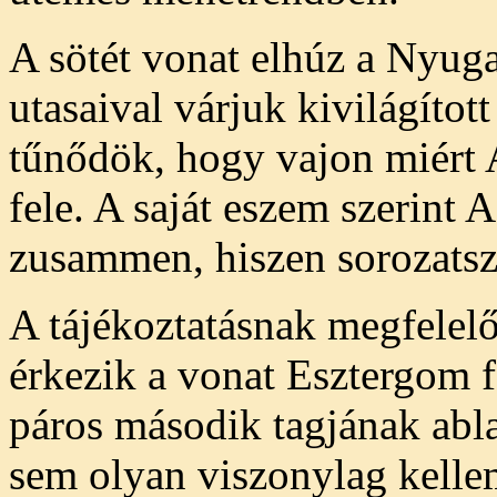
A sötét vonat elhúz a Nyuga
utasaival várjuk kivilágítot
tűnődök, hogy vajon miért 
fele. A saját eszem szerin
zusammen, hiszen sorozatsz
A tájékoztatásnak megfelelő
érkezik a vonat Esztergom f
páros második tagjának abla
sem olyan viszonylag kellem