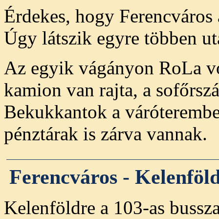
Érdekes, hogy Ferencváros á
Úgy látszik egyre többen ut
Az egyik vágányon RoLa von
kamion van rajta, a sofőrsz
Bekukkantok a váróterembe i
pénztárak is zárva vannak.
Ferencváros - Kelenföl
Kelenföldre a 103-as bussza