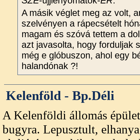
SZE
-ujjlenyomatok-
ER
.
A másik véglet meg az volt, am
szelvényen a rápecsételt hón
magam és szóvá tettem a dolg
azt javasolta, hogy fordulja
még e glóbuszon, ahol egy bé
halandónak ?!
Kelenföld - Bp.Déli
A Kelenföldi állomás épület
bugyra. Lepusztult, elhanya