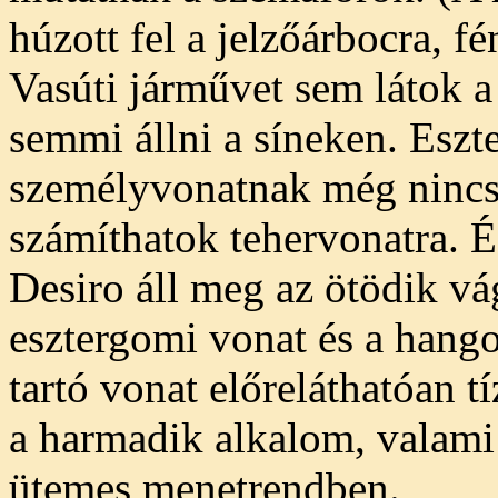
húzott fel a jelzőárbocra, f
Vasúti járművet sem látok a
semmi állni a síneken. Eszte
személyvonatnak még nincs i
számíthatok tehervonatra. És
Desiro áll meg az ötödik vá
esztergomi vonat és a hango
tartó vonat előreláthatóan t
a harmadik alkalom, valami 
ütemes menetrendben.