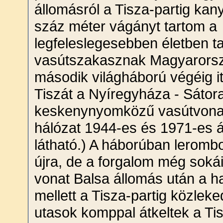
állomásról a Tisza-partig ka
száz méter vágányt tartom a
legfeleslegesebben életben ta
vasútszakasznak Magyarorsz
második világháború végéig itt
Tiszát a Nyíregyháza - Sátora
keskenynyomközű vasútvonal 
hálózat 1944-es és 1971-es á
látható.) A háborúban lerombo
újra, de a forgalom még sokáig
vonat Balsa állomás után a ha
mellett a Tisza-partig közleked
utasok komppal átkeltek a Tis