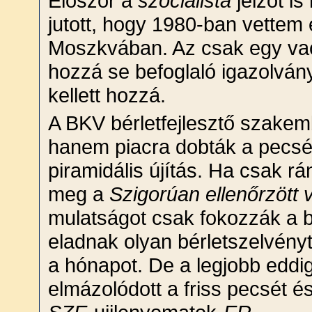
Először a
szocialista
jelzőt i
jutott, hogy 1980-ban vettem 
Moszkvában. Az csak egy vaca
hozzá se befoglaló igazolván
kellett hozzá.
A BKV bérletfejlesztő szakem
hanem piacra dobták a pecsét
piramidális újítás. Ha csak r
meg a
Szigorúan ellenőrzött 
mulatságot csak fokozzák a b
eladnak olyan bérletszelvényt,
a hónapot. De a legjobb eddig
elmázolódott a friss pecsét és