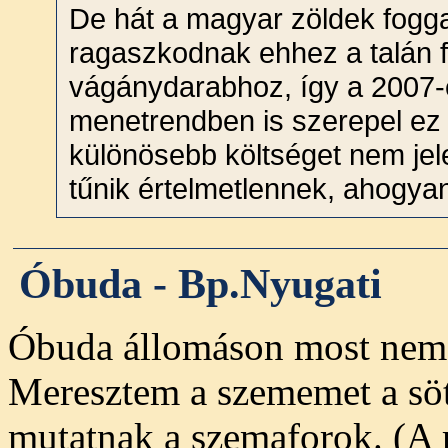
De hát a magyar zöldek fogg
ragaszkodnak ehhez a talán f
vágánydarabhoz, így a 2007-
menetrendben is szerepel ez 
különösebb költséget nem jel
tűnik értelmetlennek, ahogya
Óbuda - Bp.Nyugati
Óbuda állomáson most nem m
Meresztem a szememet a söt
mutatnak a szemaforok. (A r