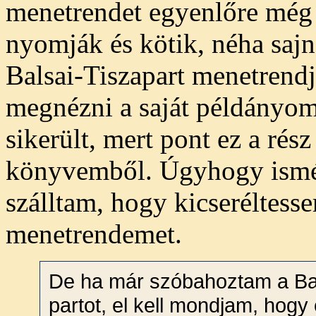
menetrendet egyenlőre még
nyomják és kötik, néha sajn
Balsai-Tiszapart menetrend
megnézni a saját példányo
sikerült, mert pont ez a rész
könyvemből. Úgyhogy ismé
szálltam, hogy kicseréltess
menetrendemet.
De ha már szóbahoztam a Bal
partot, el kell mondjam, hogy