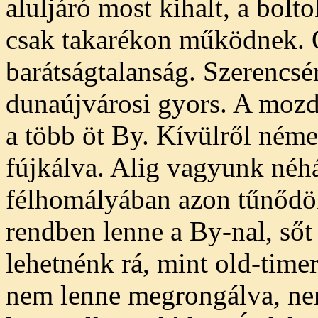
aluljáró most kihalt, a bol
csak takarékon működnek. 
barátságtalanság. Szerencsé
dunaújvárosi gyors. A mozd
a több öt By. Kívülről néme
fújkálva. Alig vagyunk néh
félhomályában azon tűnődö
rendben lenne a By-nal, ső
lehetnénk rá, mint old-timer
nem lenne megrongálva, ne