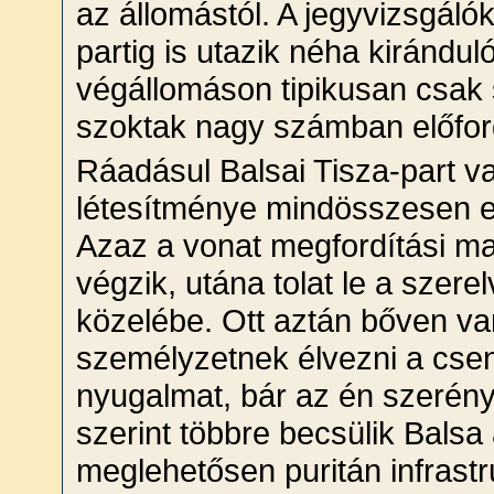
az állomástól. A jegyvizsgálók
partig is utazik néha kirándul
végállomáson tipikusan csak
szoktak nagy számban előford
Ráadásul Balsai Tisza-part va
létesítménye mindösszesen e
Azaz a vonat megfordítási ma
végzik, utána tolat le a szere
közelébe. Ott aztán bőven va
személyzetnek élvezni a cse
nyugalmat, bár az én szerény
szerint többre becsülik Balsa
meglehetősen puritán infrastr