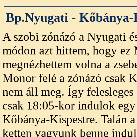
Bp.Nyugati - Kőbánya-
A szobi zónázó a Nyugati é
módon azt hittem, hogy ez M
megnézhettem volna a zseb
Monor felé a zónázó csak 
nem áll meg. Így felesleges
csak 18:05-kor indulok eg
Kőbánya-Kispestre. Talán a 
ketten vagyunk benne indul