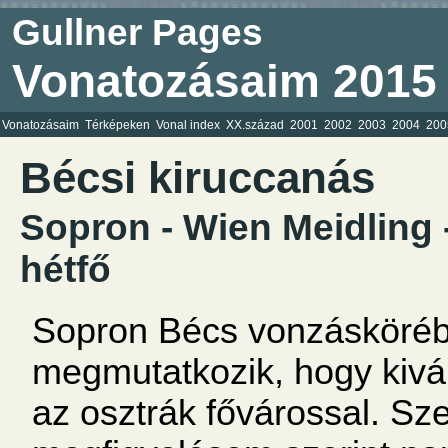
Gullner Pages
Vonatozásaim 2015
Vonatozásaim
Térképeken
Vonal index
XX.század
2001
2002
2003
2004
200
Bécsi kiruccanás
Sopron - Wien Meidling 
hétfő
Sopron Bécs vonzáskörébe
megmutatkozik, hogy kivál
az osztrák fővárossal. S