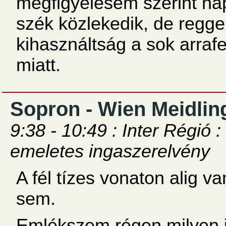
megfigyelésem szerint na
szék közlekedik, de regge
kihasználtság a sok arraf
miatt.
Sopron - Wien Meidlin
9:38 - 10:49 : Inter Régió
emeletes ingaszerelvény
A fél tízes vonaton alig v
sem.
Emlékszem régen milyen i