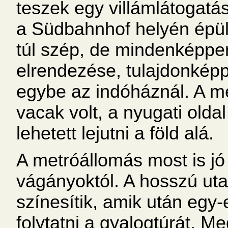
teszek egy villámlátogatás
a Südbahnhof helyén épül
túl szép, de mindenképpen
elrendezése, tulajdonképp
egybe az indóháznál. A me
vacak volt, a nyugati olda
lehetett lejutni a föld alá.
A metróállomás most is jó
vágányoktól. A hosszú ut
színesítik, amik után egy-e
folytatni a gyalogtúrát. M