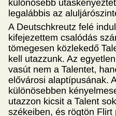
különösebb utaskényezteté
legalábbis az aluljárószin
A Deutschkreutz felé indu
kifejezettem csalódás sz
tömegesen közlekedő Tal
kell utazzunk. Az egyetle
vasút nem a Talentet, hane
elővárosi alaptípusának. A
különösebben kényelmesek
utazzon kicsit a Talent s
székeiben, és rögtön Flirt 